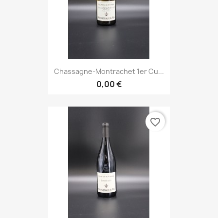
Chassagne-Montrachet 1er Cu...
0,00 €
favorite_border