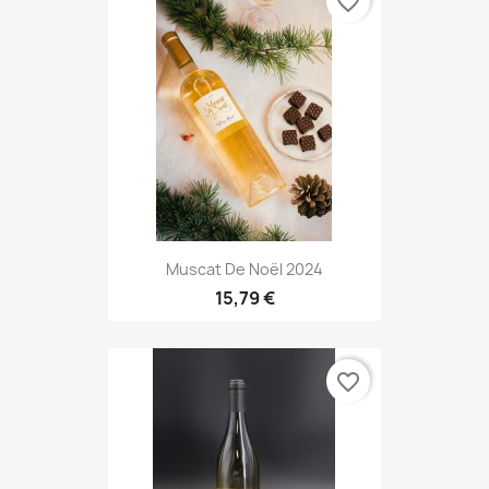
favorite_border
Muscat De Noël 2024
15,79 €
favorite_border