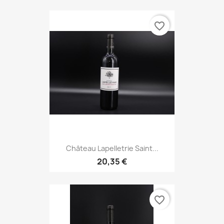
favorite_border
Château Lapelletrie Saint...
20,35 €
favorite_border