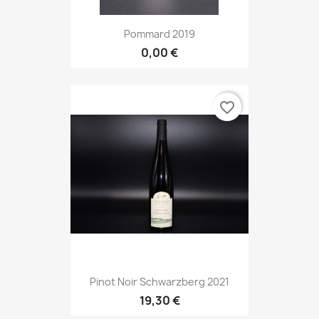
Pommard 2019
0,00 €
favorite_border
Pinot Noir Schwarzberg 2021
19,30 €