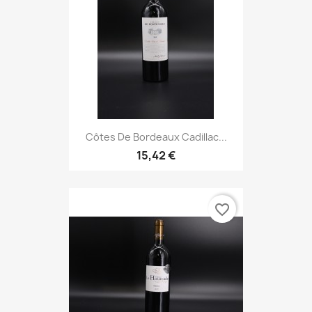
Côtes De Bordeaux Cadillac...
15,42 €
favorite_border