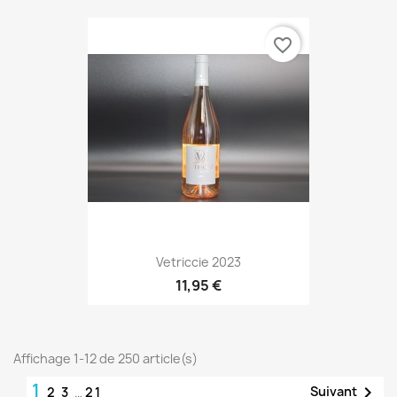
favorite_border
Vetriccie 2023
11,95 €
Affichage 1-12 de 250 article(s)
1

Suivant
2
3
…
21