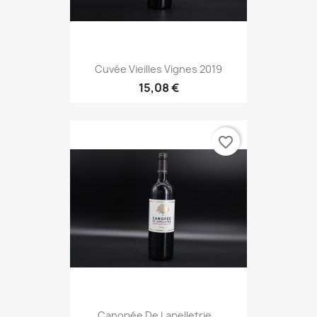
Cuvée Vieilles Vignes 2019
15,08 €
favorite_border
Canopée De Lapelletrie...