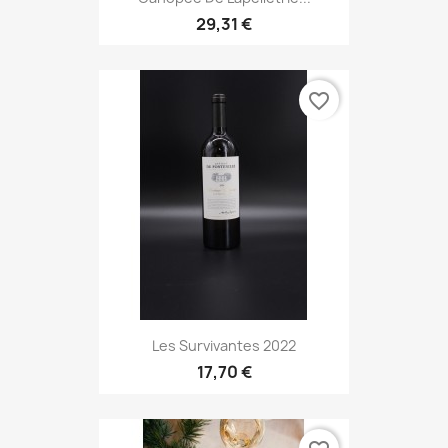
29,31 €
favorite_border
Les Survivantes 2022
17,70 €