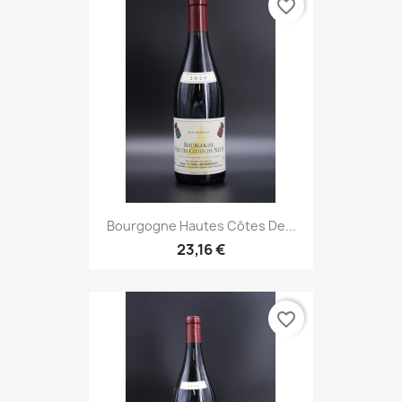
favorite_border
Bourgogne Hautes Côtes De...
23,16 €
favorite_border