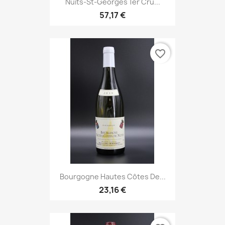
Nuits-St-Georges 1er Cru...
57,17 €
favorite_border
Bourgogne Hautes Côtes De...
23,16 €