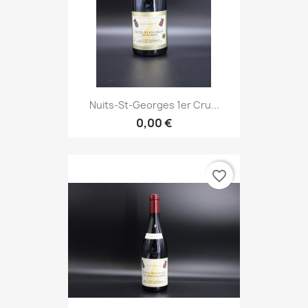
Nuits-St-Georges 1er Cru...
0,00 €
favorite_border