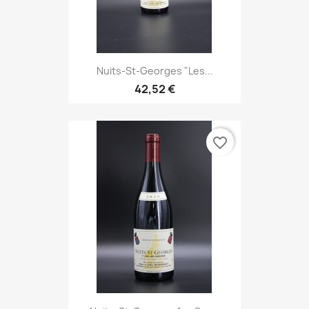
Nuits-St-Georges "Les...
42,52 €
favorite_border