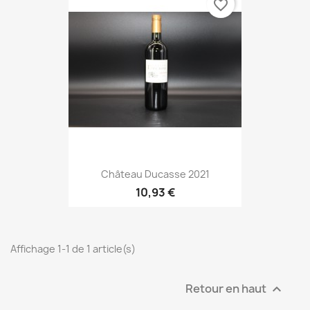
favorite_border
Château Ducasse 2021
10,93 €
Affichage 1-1 de 1 article(s)
Retour en haut
